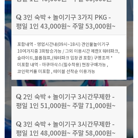
3인 숙박 + 놀이기구 3가지 PKG -
평일 1인 43,000원~ 주말 53,000원~
포함내역 - 영업시간내(09시~18시) 견인물놀이기구
10여가지중 3회탑승가능 / 그외 이용시간 제한X 워터파크,
슬라이드,블롭점프,(워터파크 입장권 포함) 구명조끼 *
미포함 내역 - 아쿠아삭스(필수착용) 현장구매가능 ,
코인락커룸 미포함 , 테이블 선착순 이용가능
2인 숙박 + 놀이기구 3시간무제한 -
평일 1인 51,000원~ 주말 71,000원~
3인 숙박 + 놀이기구 3시간무제한 -
평일 1인 48,000원~ 주말 58,000원~