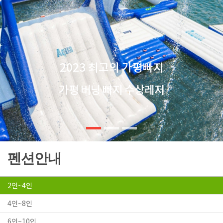
2023 최고의 가평빠지
가평 버닝 빠지 수상레저
펜션안내
2인~4인
4인~8인
6인~10인