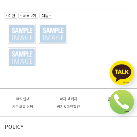
빠지안내
빠지 패키지
펜션안내
카카오톡 상담
가평빠지
공지&예약확인
당일패키지
2인~4인
놀이기구안내
2인~3인 숙박 PKG
예약확인
4인~8인
오시는길/픽업안내
4인 이상 숙박 PKG
공지사항
6인~10인
POLICY
2인~3인 BBQ
단체룸
4인이상 BBQ